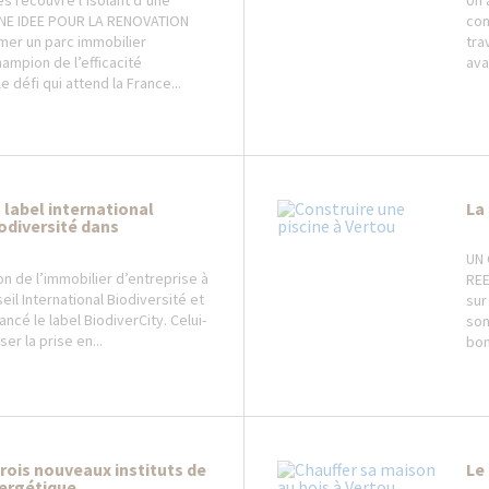
es recouvre l’isolant d’une
Un 
UNE IDEE POUR LA RENOVATION
con
er un parc immobilier
tra
champion de l’efficacité
ava
e défi qui attend la France...
 label international
La
iodiversité dans
UN 
on de l’immobilier d’entreprise à
REE
seil International Biodiversité et
sur
lancé le label BiodiverCity. Celui-
son
er la prise en...
bon
rois nouveaux instituts de
Le
nergétique