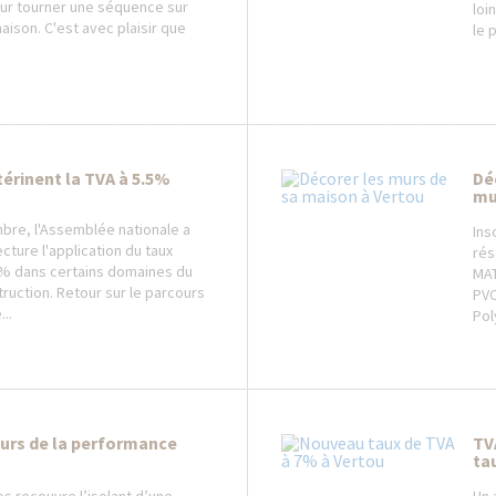
our tourner une séquence sur
loi
aison. C'est avec plaisir que
le 
érinent la TVA à 5.5%
Dé
mu
bre, l'Assemblée nationale a
Ins
cture l'application du taux
rés
5% dans certains domaines du
MAT
truction. Retour sur le parcours
PVC
..
Pol
ours de la performance
TV
ta