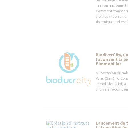
Un bardage de tuil
maison ancienne 
Comment transform
vieillissant en un 
thermique. Tel est l
BiodiverCity, un
favorisant la b
l'immobilier
A l'occasion du sal
Paris (Simi), le Con
Immobilier (Cibi) a 
ci vise à récompens
Lancement de t
la transition é