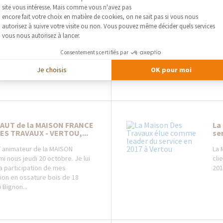
rnard Cazeneuve laisse
Cr
site vous intéresse. Mais comme vous n'avez pas
te pour l’artisanat...
dé
Axeptio consent
encore fait votre choix en matière de cookies, on ne sait pas si vous nous
autorisez à suivre votre visite ou non. Vous pouvez même décider quels services
get Bernard Cazeneuve a laissé
. A
vous nous autorisez à lancer.
e 17 novembre un geste pour
cha
application du taux réduit de TVA
d’i
Consentements certifiés par
vaux de rénovation
par
Je choisis
OK pour moi
AUT de la MAISON FRANCE
La
DES TRAVAUX - VERTOU,...
ser
animateur de la MAISON
La 
i nous jeudi 20 octobre. Je lui
cli
la participation de mes
201
sion en ossature bois de 18
 Bignon...