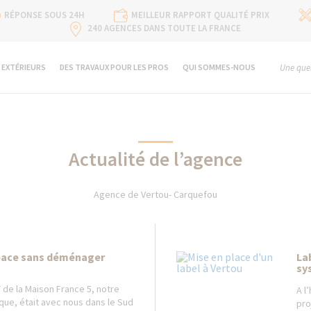
RÉPONSE SOUS 24H
MEILLEUR RAPPORT QUALITÉ PRIX
240 AGENCES DANS TOUTE LA FRANCE
 EXTÉRIEURS
DES TRAVAUX POUR LES PROS
QUI SOMMES-NOUS
Une ques
Actualité de l’agence
Agence de Vertou- Carquefou
pace sans déménager
La
sy
de la Maison France 5, notre
A l
que, était avec nous dans le Sud
pro