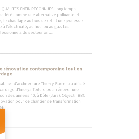
 QUALITES ENFIN RECONNUES Longtemps
sidéré comme une alternative polluante et
e, le chauffage au bois se refait une jeunesse
e à l’électricité, au fioul ou au gaz. Les
fessionnels du secteur ont...
e rénovation contemporaine tout en
rdage
cabinet d'architecture Thierry-Barreau a utilisé
bardage d'Imerys Toiture pour rénover une
son des années 40, à Dôle (Jura). Objectif BBC
ovation pour ce chantier de transformation
e...
 Personnalisez vos Options