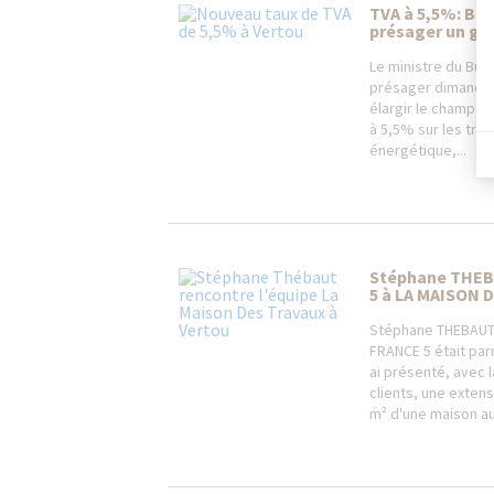
TVA à 5,5%: Be
présager un ges
Le ministre du Bud
présager dimanch
élargir le champ d’
à 5,5% sur les tra
énergétique,...
Stéphane THEB
5 à LA MAISON 
Stéphane THEBAUT 
FRANCE 5 était parm
ai présenté, avec 
clients, une exten
m² d'une maison au