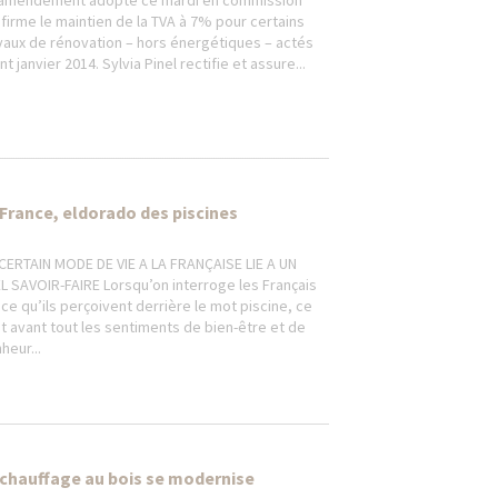
amendement adopté ce mardi en commission
firme le maintien de la TVA à 7% pour certains
vaux de rénovation – hors énergétiques – actés
nt janvier 2014. Sylvia Pinel rectifie et assure...
 France, eldorado des piscines
CERTAIN MODE DE VIE A LA FRANÇAISE LIE A UN
L SAVOIR-FAIRE Lorsqu’on interroge les Français
 ce qu’ils perçoivent derrière le mot piscine, ce
t avant tout les sentiments de bien-être et de
heur...
 chauffage au bois se modernise