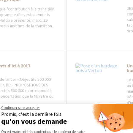
DES
que "contribution à la transition
con
rogramme d’investissements
sal
 Martin a présenté, mardi 29
fac
aux instituts de la transition...
pro
ts d’ici à 2017
Un
ba
 de lancer « Objectifs 500 000″
Le 
017. DES PROPOSITIONS DES
un 
ectifs 500 000 » correspond à
mai
ncertation que la Ministre du
Rén
.
d'un
Continuer sans accepter
Promis, c'est la dernière fois
qu'on vous demande
Plateforme de Gestion du Consentement :
On est vraiment très content que le contenu de notre