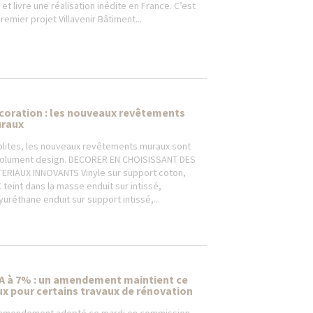
n et livre une réalisation inédite en France. C’est
premier projet Villavenir Bâtiment...
coration : les nouveaux revêtements
raux
olites, les nouveaux revêtements muraux sont
olument design. DECORER EN CHOISISSANT DES
ERIAUX INNOVANTS Vinyle sur support coton,
 teint dans la masse enduit sur intissé,
yuréthane enduit sur support intissé,...
A à 7% : un amendement maintient ce
ux pour certains travaux de rénovation