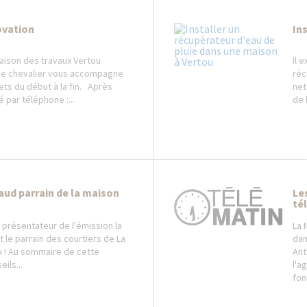
ovation
In
aison des travaux Vertou
Il 
ne chevalier vous accompagne
réc
ets du début à la fin. Après
net
 par téléphone :...
de l
ud parrain de la maison
Le
té
présentateur de l'émission la
La 
 le parrain des courtiers de La
dan
x ! Au sommaire de cette
Ant
ils...
l'a
fon