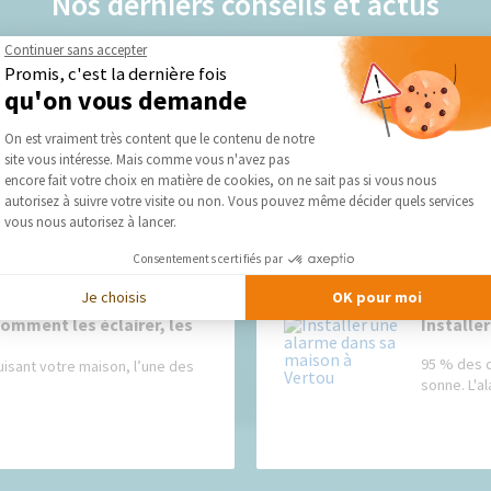
Nos derniers conseils et actus
Continuer sans accepter
Promis, c'est la dernière fois
qu'on vous demande
lairage cuisine
Électrici
Plateforme de Gestion du Consentement :
On est vraiment très content que le contenu de notre
e...
Nous utili
site vous intéresse. Mais comme vous n'avez pas
soupçonner
Axeptio consent
encore fait votre choix en matière de cookies, on ne sait pas si vous nous
autorisez à suivre votre visite ou non. Vous pouvez même décider quels services
vous nous autorisez à lancer.
Consentements certifiés par
Je choisis
OK pour moi
comment les éclairer, les
Installe
95 % des c
uisant votre maison, l’une des
sonne. L'a