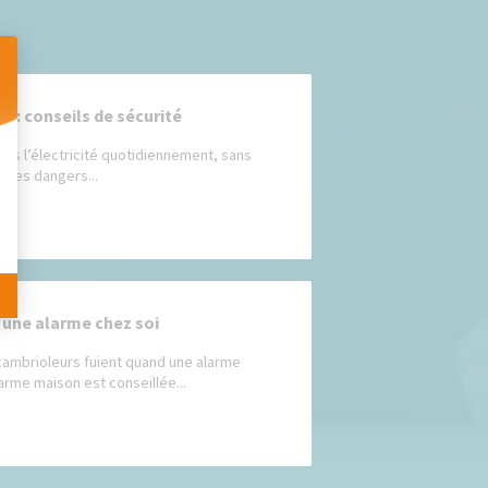
té : conseils de sécurité
 Personnalisez vos Options
sons l’électricité quotidiennement, sans
 les dangers...
r une alarme chez soi
ambrioleurs fuient quand une alarme
larme maison est conseillée...