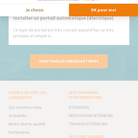
Je choisis
OK pour moi
Installer un portail automatique (électrique)
Ce type de portail est très courant aujourd’hui car très
pratique et simple à...
VOIR TOUS LES CONSEILS ET INFOS
AGENCE DE VERTOU-
NOS DOMAINES
CARQUEFOU
D’INTERVENTION
Qui sommes-nous
EXTENSION
Actualités
RÉNOVATION INTÉRIEURE
Notre charte qualité
TRAVAUX EXTÉRIEURS
Partenaires
NOS PARTENAIRES