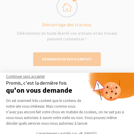
Démarrage des travaux
Séléctionnez en toute liberté vos artisans et les travaux
peuvent commencer !
DEMANDER UN DEVIS GRATUIT
Continuer sans accepter
Promis, c'est la dernière fois
qu'on vous demande
Nos derniers conseils et actus
Plateforme de Gestion du Consentement 
On est vraiment très content que le contenu de
notre site vous intéresse. Mais comme vous
Axeptio consent
n'avez pas encore fait votre choix en matière de cookies, on ne sait pas si
vous nous autorisez à suivre votre visite ou non. Vous pouvez même
décider quels services vous nous autorisez à lancer.
Consentements certifiés par