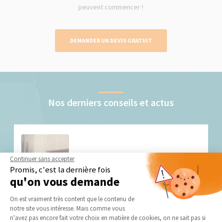
peuvent commencer !
DEMANDER UN DEVIS GRATUIT
Nos derniers conseils et actus
Continuer sans accepter
Promis, c'est la dernière fois
qu'on vous demande
Avoir une cheminée chez soi
Plateforme de Gestion du Consentement 
On est vraiment très content que le contenu de
notre site vous intéresse. Mais comme vous
La simple évocation d’une cheminée inspire un
Axeptio consent
n'avez pas encore fait votre choix en matière de cookies, on ne sait pas si