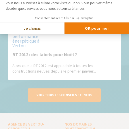
environnement douillet et chaleureux......
vous nous autorisez à suivre votre visite ou non. Vous pouvez même
décider quels services vous nous autorisez à lancer.
Consentements certifiés par
Je choisis
OK pour moi
RT 2012 : des labels pour Noël ?
Alors que la RT 2012 est applicable à toutes les
constructions neuves depuis le premier janvier...
VOIR TOUS LES CONSEILS ET INFOS
AGENCE DE VERTOU-
NOS DOMAINES
CARQUEFOU
D’INTERVENTION