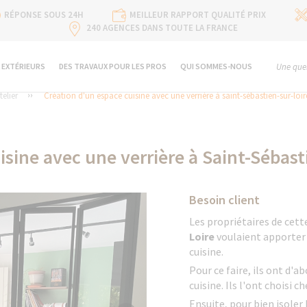
RÉPONSE SOUS 24H
MEILLEUR RAPPORT QUALITÉ PRIX
240 AGENCES DANS TOUTE LA FRANCE
 EXTÉRIEURS
DES TRAVAUX POUR LES PROS
QUI SOMMES-NOUS
Une ques
telier
Création d'un espace cuisine avec une verrière à saint-sébastien-sur-loir
isine avec une verrière à Saint-Sébast
Besoin client
Les propriétaires de cet
Loire
voulaient apporter 
cuisine.
Pour ce faire, ils ont d'
cuisine. Ils l'ont choisi c
Ensuite, pour bien isoler 