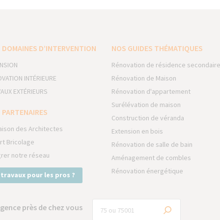
 DOMAINES D’INTERVENTION
NOS GUIDES THÉMATIQUES
NSION
Rénovation de résidence secondair
VATION INTÉRIEURE
Rénovation de Maison
AUX EXTÉRIEURS
Rénovation d'appartement
Surélévation de maison
 PARTENAIRES
Construction de véranda
aison des Architectes
Extension en bois
rt Bricolage
Rénovation de salle de bain
grer notre réseau
Aménagement de combles
Rénovation énergétique
 travaux pour les pros ?
gence près de chez vous