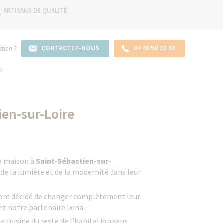
ARTISANS DE QUALITÉ
CONTACTEZ-NOUS
02 40 58 22 42
tion ?
e
ien-sur-Loire
te maison à
Saint-Sébastien-sur-
de la lumière et de la modernité dans leur
abord décidé de changer complètement leur
hez notre partenaire Ixina.
la cuisine du reste de l'habitation sans