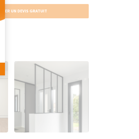
NDER UN DEVIS GRATUIT
 Personnalisez vos Options